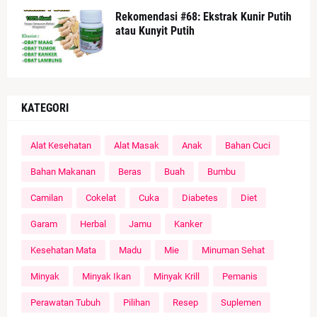
Rekomendasi #68: Ekstrak Kunir Putih
atau Kunyit Putih
KATEGORI
Alat Kesehatan
Alat Masak
Anak
Bahan Cuci
Bahan Makanan
Beras
Buah
Bumbu
Camilan
Cokelat
Cuka
Diabetes
Diet
Garam
Herbal
Jamu
Kanker
Kesehatan Mata
Madu
Mie
Minuman Sehat
Minyak
Minyak Ikan
Minyak Krill
Pemanis
Perawatan Tubuh
Pilihan
Resep
Suplemen